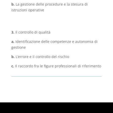
b.
La gestione delle procedure e la stesura di
istruzioni operative
3.
Il controllo di qualità
a.
Identificazione delle competenze e autonomia di
gestione
b.
L’errore e il controllo del rischio
c.
Il raccordo fra le figure professionali di riferimento