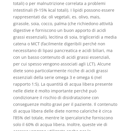
totali) o per malnutrizione correlata a problemi
intestinali (9-15% kcal totali). I lipidi possono essere
rappresentati da: oli vegetali, es. olivo, mais,
girasole, soia, cocco, palma (che richiedono attività
digestive e forniscono un buon apporto di acidi
grassi essenziali), lecitina di soia, trigliceridi a media
catena o MCT (facilmente digeribili perché non
necessitano di lipasi pancreatica e acidi biliari, ma
con un basso contenuto di acidi grassi essenziali,
per cui spesso vengono associati agli LCT). Alcune
diete sono particolarmente ricche di acidi grassi
essenziali della serie omega 3 e omega 6 (nel
rapporto 1:5). La quantità di acqua libera presente
nelle diete è molto importante perché può
condizionare il rischio di disidratazione con
conseguenze molto gravi per il paziente. Il contenuto
di acqua libera delle diete normo caloriche è circa
l’85% del totale, mentre le ipercaloriche forniscono
solo il 60% di acqua libera. Inoltre, queste vie di