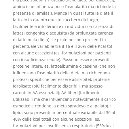
amido (che influenza poco l’osmolarità ma richiede la
presenza di amilasi). Manca in quasi tutte le diete il
lattosio in quanto questo zucchero dà luogo,
facilmente a intolleranze in individui con carenza di
lattasi congenita o acquisita (da prolungata carenza
di latte nella dieta). Le proteine sono presenti in
percentuale variabile tra il 16 e il 20% delle Kcal tot
con alcune eccezioni (es. formulazioni per pazienti
con insufficienza renale). Possono essere presenti
proteine intere, es. lattoalbumina o caseina (che non
influenzano l’osmolarità della dieta ma richiedono
proteasi specifiche per essere assorbite); proteine
idrolisate (più facilmente digeribili, ma spesso
carenti in AA essenziali); AA liberi (facilmente
utilizzabili ma che influenzano notevolmente il carico
osmotico e rendono la dieta sgradevole al palato). I
lipidi sono presenti in percentuale variabile dal 30 al
40% delle kcal totali con alcune eccezioni, es.
formulazioni per insufficienza respiratoria (55% kcal