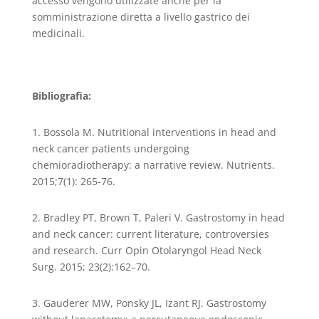
accesso vengono utilizzate anche per la
somministrazione diretta a livello gastrico dei
medicinali.
Bibliografia:
1. Bossola M. Nutritional interventions in head and
neck cancer patients undergoing
chemioradiotherapy: a narrative review. Nutrients.
2015;7(1): 265-76.
2. Bradley PT, Brown T, Paleri V. Gastrostomy in head
and neck cancer: current literature, controversies
and research. Curr Opin Otolaryngol Head Neck
Surg. 2015; 23(2):162–70.
3. Gauderer MW, Ponsky JL, Izant RJ. Gastrostomy