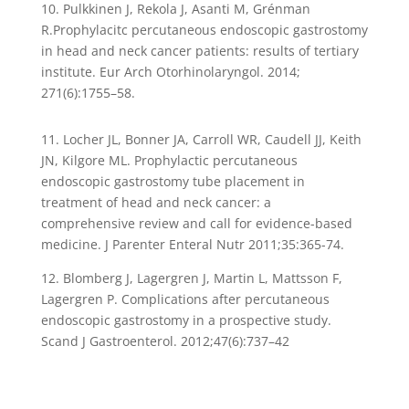
10. Pulkkinen J, Rekola J, Asanti M, Grénman
R.Prophylacitc percutaneous endoscopic gastrostomy
in head and neck cancer patients: results of tertiary
institute. Eur Arch Otorhinolaryngol. 2014;
271(6):1755–58.
11. Locher JL, Bonner JA, Carroll WR, Caudell JJ, Keith
JN, Kilgore ML. Prophylactic percutaneous
endoscopic gastrostomy tube placement in
treatment of head and neck cancer: a
comprehensive review and call for evidence-based
medicine. J Parenter Enteral Nutr 2011;35:365-74.
12. Blomberg J, Lagergren J, Martin L, Mattsson F,
Lagergren P. Complications after percutaneous
endoscopic gastrostomy in a prospective study.
Scand J Gastroenterol. 2012;47(6):737–42