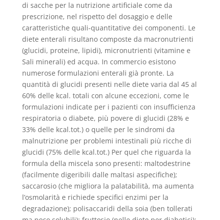
di sacche per la nutrizione artificiale come da
prescrizione, nel rispetto del dosaggio e delle
caratteristiche quali-quantitative dei componenti. Le
diete enterali risultano composte da macronutrienti
(glucidi, proteine, lipidi), micronutrienti (vitamine e
Sali minerali) ed acqua. In commercio esistono
numerose formulazioni enterali già pronte. La
quantità di glucidi presenti nelle diete varia dal 45 al
60% delle kcal. totali con alcune eccezioni, come le
formulazioni indicate per i pazienti con insufficienza
respiratoria o diabete, più povere di glucidi (28% e
33% delle kcal.tot.) o quelle per le sindromi da
malnutrizione per problemi intestinali più ricche di
glucidi (75% delle kcal.tot.) Per quel che riguarda la
formula della miscela sono presenti: maltodestrine
(facilmente digeribili dalle maltasi aspecifiche);
saccarosio (che migliora la palatabilità, ma aumenta
l’osmolarità e richiede specifici enzimi per la
degradazione); polisaccaridi della soia (ben tollerati
ma poco solubili); fruttosio (nelle diete per diabetici);