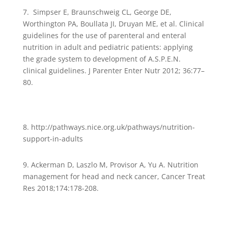
7. Simpser E, Braunschweig CL, George DE,
Worthington PA, Boullata JI, Druyan ME, et al. Clinical
guidelines for the use of parenteral and enteral
nutrition in adult and pediatric patients: applying
the grade system to development of A.S.P.E.N.
clinical guidelines. J Parenter Enter Nutr 2012; 36:77–
80.
8. http://pathways.nice.org.uk/pathways/nutrition-
support-in-adults
9. Ackerman D, Laszlo M, Provisor A, Yu A. Nutrition
management for head and neck cancer, Cancer Treat
Res 2018;174:178-208.