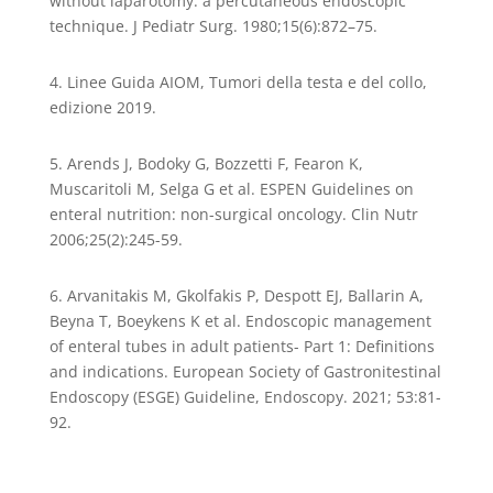
without laparotomy: a percutaneous endoscopic
technique. J Pediatr Surg. 1980;15(6):872–75.
4. Linee Guida AIOM, Tumori della testa e del collo,
edizione 2019.
5. Arends J, Bodoky G, Bozzetti F, Fearon K,
Muscaritoli M, Selga G et al. ESPEN Guidelines on
enteral nutrition: non-surgical oncology. Clin Nutr
2006;25(2):245-59.
6. Arvanitakis M, Gkolfakis P, Despott EJ, Ballarin A,
Beyna T, Boeykens K et al. Endoscopic management
of enteral tubes in adult patients- Part 1: Definitions
and indications. European Society of Gastronitestinal
Endoscopy (ESGE) Guideline, Endoscopy. 2021; 53:81-
92.