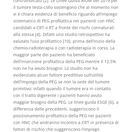
controindicato [2]. Le Linee Guida AIOM del 2019 per
il tumore testa-collo sostengono che al momento non
vi è chiara evidenza di beneficio riguardo all’impiego
sistematico di PEG profilattica nei pazienti con HNC
candidati a CRT o RT a fronte dei rischi connaturati
alla stessa [4]. Difatti uno studio retrospettivo ha
valutato l’uso profilattico [10], prima dell’inizio della
chemio-radioterapia o con radioterapia in corso. La
maggior parte dei pazienti ha beneficiato
dell’inserzione profilattica della PEG mentre il 12,5%
non ne ha avuto bisogno. Lo studio non ha
evidenziato alcun fattore predittivo sull’utilità
dell’impiego della PEG se non la sede del tumore
primitivo: infatti quando il tumore era in contatto
con il tratto digerente i pazienti hanno avuto
maggior bisogno della PEG. Le linee guida ESGE [6], a
differenza delle precedenti, suggeriscono il
posizionamento profilattico della PEG nei pazienti
con HNC che andranno incontro a CRT in presenza di
fattori di rischio che suggeriscono l’impiego