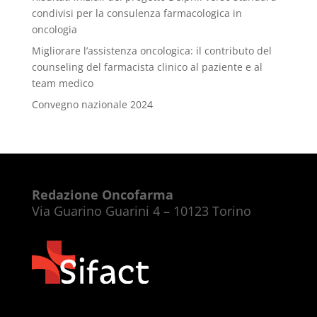
condivisi per la consulenza farmacologica in
oncologia
Migliorare l’assistenza oncologica: il contributo del
counseling del farmacista clinico al paziente e al
team medico
Convegno nazionale 2024
Redazione Oncofarma
Via Guarino Guarini 4 – 10123 Torino